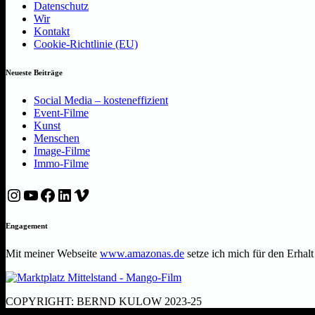
Datenschutz
Wir
Kontakt
Cookie-Richtlinie (EU)
Neueste Beiträge
Social Media – kosteneffizient
Event-Filme
Kunst
Menschen
Image-Filme
Immo-Filme
Instagram
YouTube
Facebook
LinkedIn
Vimeo
Engagement
Mit meiner Webseite
www.amazonas.de
setze ich mich für den Erhal
COPYRIGHT: BERND KULOW 2023-25